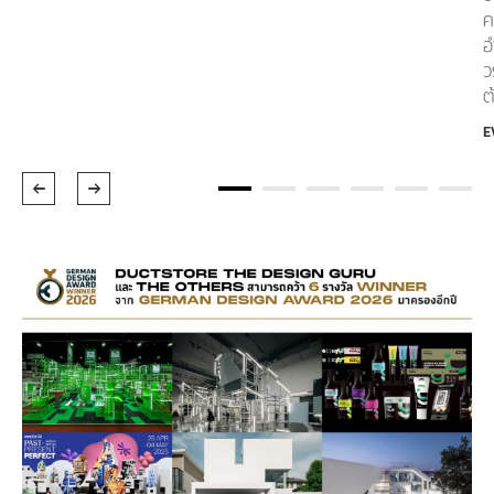
ค
อ
ว
ต
E