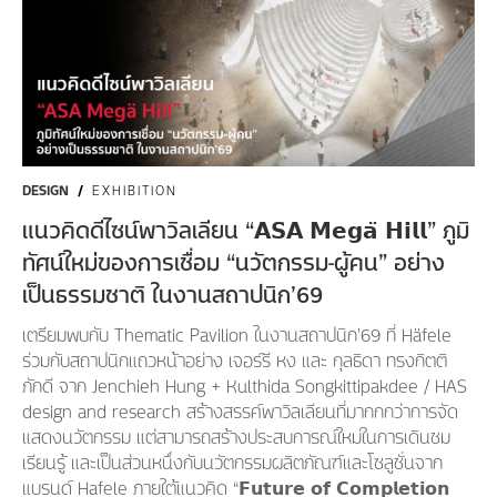
DESIGN
/
EXHIBITION
แนวคิดดีไซน์พาวิลเลียน “𝗔𝗦𝗔 𝗠𝗲𝗴𝗮̈ 𝗛𝗶𝗹𝗹” ภูมิ
ทัศน์ใหม่ของการเชื่อม “นวัตกรรม-ผู้คน” อย่าง
เป็นธรรมชาติ ในงานสถาปนิก’69
เตรียมพบกับ Thematic Pavilion ในงานสถาปนิก’69 ที่ Häfele
ร่วมกับสถาปนิกแถวหน้าอย่าง เจอร์รี หง และ กุลธิดา ทรงกิตติ
ภักดี จาก Jenchieh Hung + Kulthida Songkittipakdee / HAS
design and research สร้างสรรค์พาวิลเลียนที่มากกกว่าการจัด
แสดงนวัตกรรม แต่สามารถสร้างประสบการณ์ใหม่ในการเดินชม
เรียนรู้ และเป็นส่วนหนึ่งกับนวัตกรรมผลิตภัณฑ์และโซลูชั่นจาก
แบรนด์ Hafele ภายใต้แนวคิด “𝗙𝘂𝘁𝘂𝗿𝗲 𝗼𝗳 𝗖𝗼𝗺𝗽𝗹𝗲𝘁𝗶𝗼𝗻