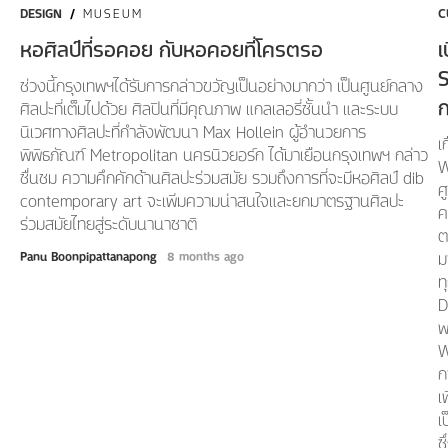
DESIGN
/
MUSEUM
C
หอศิลป์ที่รอคอย กับหอคอยที่โครตรอ
เ
S
ช่วงนี้กรุงเทพฯได้รับการกล่าวขวัญเป็นอย่างมากว่า เป็นศูนย์กลาง
ศิลปะที่เต็มไปด้วย ศิลปินที่มีคุณภาพ แกลเลอรี่ชั้นนำ และระบบ
ิ
นิเวศทางศิลปะที่กำลังพัฒนา Max Hollein ผู้อำนวยการ
ล
เ
พิพิธภัณฑ์ Metropolitan นครนิวยอร์ก ได้มาเยือนกรุงเทพฯ กล่าว
ก
W
ชื่นชม ความคึกคักด้านศิลปะร่วมสมัย รวมถึงการที่จะมีหอศิลป์ dib
ญ
ศ
contemporary art จะเพิ่มความน่าสนใจและยกมาตรฐานศิลปะ
ค
ร่วมสมัยไทยสู่ระดับนานาชาติ
ว
ต
ม
ม
Panu Boonpipattanapong
8 months ago
ท
D
พ
W
ก
เ
เ
ซ