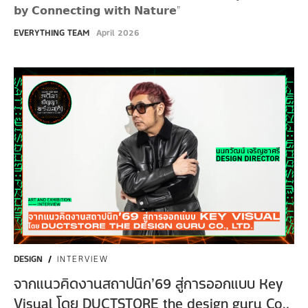
𝗯𝘆 𝗖𝗼𝗻𝗻𝗲𝗰𝘁𝗶𝗻𝗴 𝘄𝗶𝘁𝗵 𝗡𝗮𝘁𝘂𝗿𝗲”
EVERYTHING TEAM
April 2026
DESIGN
/
INTERVIEW
จากแนวคิดงานสถาปนิก’69 สู่การออกแบบ Key
Visual โดย DUCTSTORE the design guru Co.,