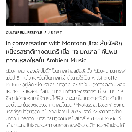
CULTURE&LIFESTYLE
/
ARTIST
In conversation with Montonn Jira: สัมผัสอีก
หนึ่งรสชาติทางดนตรี เมื่อ “เจ มณฑล” ค้นพบ
ความหลงใหลใน Ambient Music
ด้วยภาพปกของอัลบั้มนี้ที่เป็นภาพถ่ายสมัยอัลบั้ม “ด้วยความเคารพ”
เมื่อปี 5 ที่แล้ว และยังเป็นภาพที่เจ้าตัวเคยใช้เป็น Artist profile
Pictuce อยู่พักหนึ่ง เราเลยเผลอคิดและเข้าใจไปเองว่าผลงานเพลง
ใหม่ทั้ง 13 เพลงในอัลบั้ม “The Enfold Sessions” ที่ เจ - มณฑล
จิรา ปล่อยออกมาให้ทุกคนได้ฟัง น่าจะมาในแนวดนตรีเดียวกันกับ
อัลบั้มแรกในชีวิตของเขา แต่พอได้ยิน “Myofascial Bloom” ซิงเกิล
แรกที่ถูกปล่อยออกมาในช่วงปลายปี 2025 เราก็ประหลาดใจอย่าง
มากกับมวลความเบาสบายของดนตรีในสไตล์ Ambient Music ที่
เข้ามาปะทะกับโสตประสาท จนร่างกายพร้อมจะเปิดโหมดพักผ่อนได้
ทุกเวลา