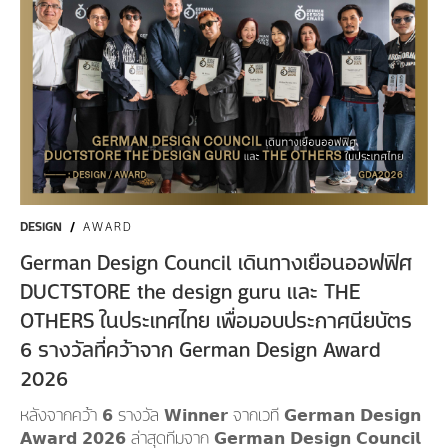
DESIGN
/
AWARD
German Design Council เดินทางเยือนออฟฟิศ
DUCTSTORE the design guru และ THE
OTHERS ในประเทศไทย เพื่อมอบประกาศนียบัตร
6 รางวัลที่คว้าจาก German Design Award
2026
หลังจากคว้า 𝟲 รางวัล 𝗪𝗶𝗻𝗻𝗲𝗿 จากเวที 𝗚𝗲𝗿𝗺𝗮𝗻 𝗗𝗲𝘀𝗶𝗴𝗻
𝗔𝘄𝗮𝗿𝗱 𝟮𝟬𝟮𝟲 ล่าสุดทีมจาก 𝗚𝗲𝗿𝗺𝗮𝗻 𝗗𝗲𝘀𝗶𝗴𝗻 𝗖𝗼𝘂𝗻𝗰𝗶𝗹