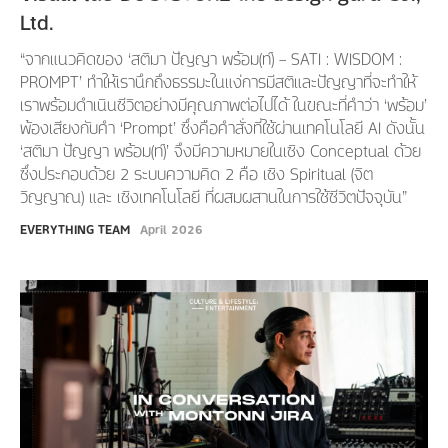
Ltd.
“จากแนวคิดของ ‘สติมา ปัญญา พร้อม(ท์) – SATI : WISDOM :
PROMPT’ ทำให้เรานึกถึงธรรมะในแง่การมีสติและปัญญาที่จะทำให้
เราพร้อมดำเนินชีวิตอย่างมีคุณภาพต่อไปได้ ในขณะที่คำว่า ‘พร้อม’
พ้องเสียงกับคำ ‘Prompt’ ซึ่งคือคำสั่งที่ใช้ผ่านเทคโนโลยี AI ดังนั้น
‘สติมา ปัญญา พร้อม(ท์)’ จึงมีความหมายในเชิง Conceptual ด้วย
ซึ่งประกอบด้วย 2 ระบบความคิด 2 คือ เชิง Spiritual (จิต
วิญญาณ) และ เชิงเทคโนโลยี ที่ผสมผสานในการใช้ชีวิตปัจจุบัน”
EVERYTHING TEAM
April 2026