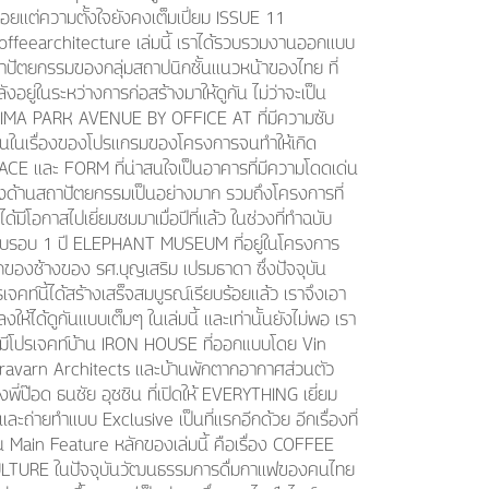
่อยเเต่ความตั้งใจยังคงเต็มเปี่ยม ISSUE 11
offeearchitecture เล่มนี้ เราได้รวบรวมงานออกเเบบ
าปัตยกรรมของกลุ่มสถาปนิกชั้นเเนวหน้าของไทย ที่
ังอยู่ในระหว่างการก่อสร้างมาให้ดูกัน ไม่ว่าจะเป็น
IMA PARK AVENUE BY OFFICE AT ที่มีความซับ
อนในเรื่องของโปรเเกรมของโครงการจนทำให้เกิด
ACE เเละ FORM ที่น่าสนใจเป็นอาคารที่มีความโดดเด่น
งด้านสถาปัตยกรรมเป็นอย่างมาก รวมถึงโครงการที่
ได้มีโอกาสไปเยี่ยมชมมาเมื่อปีที่เเล้ว ในช่วงที่ทำฉบับ
บรอบ 1 ปี ELEPHANT MUSEUM ที่อยู่ในโครงการ
กของช้างของ รศ.บุญเสริม เปรมธาดา ซึ่งปัจจุบัน
เจคท์นี้ได้สร้างเสร็จสมบูรณ์เรียบร้อยเเล้ว เราจึงเอา
งให้ได้ดูกันเเบบเต็มๆ ในเล่มนี้ เเละเท่านั้นยังไม่พอ เรา
งมีโปรเจคท์บ้าน IRON HOUSE ที่ออกแบบโดย Vin
ravarn Architects เเละบ้านพักตากอากาศส่วนตัว
พี่ป๊อด ธนชัย อุชชิน ที่เปิดให้ EVERYTHING เยี่ยม
เละถ่ายทำเเบบ Exclusive เป็นที่เเรกอีกด้วย อีกเรื่องที่
็น Main Feature หลักของเล่มนี้ คือเรื่อง COFFEE
LTURE ในปัจจุบันวัฒนธรรมการดื่มกาเเฟของคนไทย