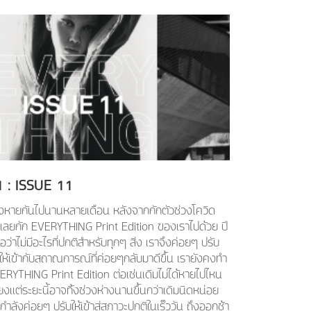
1
: ISSUE
11
างหายกันไปนานหลายเดือน หลังจากกักตัวช่วงโควิด
าเลยกัก EVERYTHING Print Edition ของเราไปด้วย ปี
ถือว่าไม่มีอะไรที่ปกติสำหรับทุกๆ สิ่ง เราจึงค่อยๆ ปรับ
วให้เข้ากับสถาณการณ์ที่ค่อยๆกลับมาดีขึ้น เรายังคงทำ
ERYTHING Print Edition ต่อเช่นเดิมไม่ได้หายไปไหน
ยงเเต่ระยะนี้อาจทิ้งช่วงห่างนานขึ้นกว่าเดิมนิดหน่อย
กำลังค่อยๆ ปรับให้เข้าสู่สภาวะปกติในเร็ววัน ถึงออกช้า