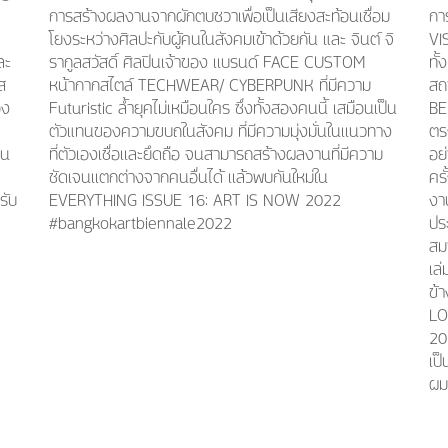
การสร้างผลงานจากผักตบชวาเพื่อเป็นเสียงสะท้อนเชื่อม
กา
โยงระหว่างศิลปะกับผู้คนในสังคมเข้าด้วยกัน และ จินต์ จิ
VI
ละ
รากูลสวัสดิ์ ศิลปินเจ้าของ เเบรนด์ FACE CUSTOM
ทั
ส
หน้ากากสไตล์ TECHWEAR/ CYBERPUNK ที่มีความ
สถ
อง
Futuristic ล้ำยุคไม่เหมือนใคร ซึ่งทั้งสองคนนี้ เสมือนเป็น
BE
ตัวแทนของความขบถในสังคม ที่มีความมุ่งมั่นในเเนวทาง
ตร
คน
ที่ตัวเองเชื่อเเละยึดถือ จนสามารถสร้างผลงานที่มีความ
อย่
ชัดเจนเเตกต่างจากคนอื่นได้ เเล้วพบกันใหม่ใน
ครั
รับ
EVERYTHING ISSUE 16: ART IS NOW 2022
งาน
#bangkokartbiennale2022
ปร
สม
เล
ข้า
LO
20
เป
ผม 