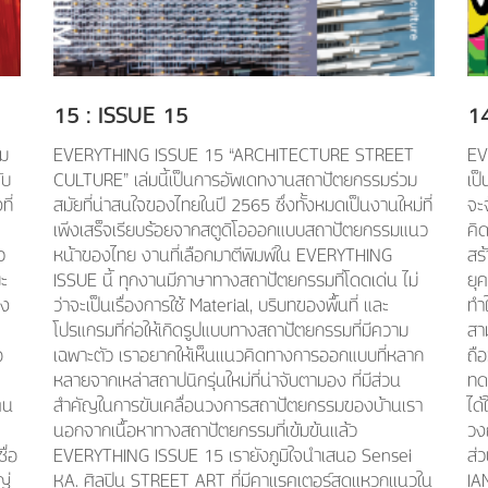
15
: ISSUE
15
1
่ม
EVERYTHING ISSUE 15 “ARCHITECTURE STREET
EV
ับ
CULTURE” เล่มนี้เป็นการอัพเดทงานสถาปัตยกรรมร่วม
เป
ี่
สมัยที่น่าสนใจของไทยในปี 2565 ซึ่งทั้งหมดเป็นงานใหม่ที่
จะ
เพิ่งเสร็จเรียบร้อยจากสตูดิโอออกแบบสถาปัตยกรรมแนว
คิ
ว
หน้าของไทย งานที่เลือกมาตีพิมพ์ใน EVERYTHING
สร
ะ
ISSUE นี้ ทุกงานมีภาษาทางสถาปัตยกรรมที่โดดเด่น ไม่
ยุค
ึง
ว่าจะเป็นเรื่องการใช้ Material, บริบทของพื้นที่ และ
ทำใ
โปรแกรมที่ก่อให้เกิดรูปแบบทางสถาปัตยกรรมที่มีความ
สาม
อ
เฉพาะตัว เราอยากให้เห็นเเนวคิดทางการออกแบบที่หลาก
ถื
หลายจากเหล่าสถาปนิกรุ่นใหม่ที่น่าจับตามอง ที่มีส่วน
ทด
คน
สำคัญในการขับเคลื่อนวงการสถาปัตยกรรมของบ้านเรา
ได
นอกจากเนื้อหาทางสถาปัตยกรรมที่เข้มข้นแล้ว
วง
ื่อ
EVERYTHING ISSUE 15 เรายังภูมิใจนำเสนอ Sensei
ส่
ญ่
KA. ศิลปิน STREET ART ที่มีคาเเรคเตอร์สุดเเหวกเเนวใน
IA