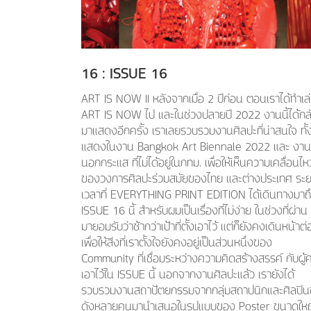
16
: ISSUE
16
ART IS NOW II หลังจากเมื่อ 2 ปีก่อน ตอนเราได้ทำเล
ART IS NOW ไป เเละในช่วงปลายปี 2022 งานนี้ได้กล
มาแสดงอีกครั้ง เราเลยรวบรวมงานศิลปะที่น่าสนใจ ทั้งท
แสดงในงาน Bangkok Art Biennale 2022 และ งาน
นอกกระแส ที่ไม่ได้อยู่ในกทม. เพื่อให้เห็นความเคลื่อนไห
ของวงการศิลปะร่วมสมัยของไทย และต่างประเทศ ระย
เวลาที่ EVERYTHING PRINT EDITION ได้เดินทางมาถ
ISSUE 16 นี้ สำหรับผมเป็นเรื่องที่ไม่ง่าย ในช่วงที่ผ่าน
มายอมรับว่าช้ากว่าเป้าที่ตั้งเอาไว้ แต่ก็ยังคงเดินหน้าต่
เพื่อให้สิ่งที่เราตั้งใจยังคงอยู่เป็นส่วนหนึ่งของ
Community ที่เชื่อมระหว่างความคิดสร้างสรรค์ กับผู้
เอาไว้ใน ISSUE นี้ นอกจากงานศิลปะแล้ว เรายังได้
รวบรวมงานสถาปัตยกรรมจากกลุ่มสถาปนิกและศิลปินช
ดังหลายคนมานำเสนอในรูปแบบของ Poster ขนาดให