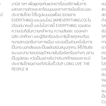
G
มานัส ฯลฯ เพื่อพูดคุยกับพวกเขาเรื่องเสรีภาพในการ
หน
แสดงความคิดและสะท้อนมุมมองทางการเมืองในระบอบ
#c
ี่
ประชาธิปไตย ได้ในรูปแบบออฟไลน์ (นิตยสาร
สถ
EVERYTHING) และออนไลน์ (IAMEVERYTHING.CO) ใน
กำล
เดือนมีนาคมนี้! เเละในโอกาสนี้ EVERYTHING ขอเเสดง
SA
ความนับถือในความกล้าหาญ ความเสียสละ ของเหล่า
ซ้
นิสิต นักศึกษา เเละผู้เรียกร้องประชาธิปไตยทุกคนที่ออ
SP
กมาเเสดงจุดยืนทางการเมือง เเละขอเป็นส่วนหนึ่งในการ
ทา
เป็นกระบอกเสียงเเละเป็นพลังสนับสนุนทุกคน ให้ได้รับชัย
เรา
ชนะเเละสามารถบรรลุเป้าหมายในข้อเรียกร้องต่างๆ อย่าง
คร
เป็นรูปธรรม หวังเป็นอย่างยิ่งว่าประเทศไทยของเราจะมี
โล
ประชาธิปไตยอย่างเเท้จริงในเร็ววัน!!! LONG LIVE THE
โปร
PEOPLE III
มาล
ยั
Va
ของ
ชมเ
เป
CU