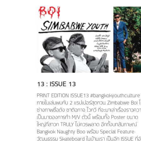
13
: ISSUE
13
PRINT EDITION ISSUE13 #bangkokyouthculture
ภายในเล่มพบกับ 2 แรปเปอร์สุดกวน Zimbabwe Boi 
ช่างภาพชื่อดัง ชาติฉกาจ ไวกวี ที่จะมาเล่าเรื่องราวคว
เป็นมาของการทำ M/V ตัวนี้ พร้อมทั้ง Poster ขนาด
ใหญ่ที่สาวก TRULY ไม่ควรพลาด อีกทั้งบทสัมภาษณ์
Bangkok Naughty Boo พร้อม Special Feature
วัฒนธรรม Skateboard ในบ้านเรา เป็นอีก ISSUE ที่อ