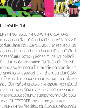
4
: ISSUE
14
ERYTHING ISSUE 14 CO-WITH CREATORS
็นการรวบรวมเนื้อหาที่เกี่ยวข้องกับงาน ASA 2022 ที่
จัดขึ้นในปลายเดือน เมษายน 2565 โดยรวบรวมเเนว
ดของการทำงานร่วมกัน ระหว่างสถาปนิกเเละนักคิดนัก
้างสรรค์ในเเขนงต่าง ๆ ซึ่งจริง ๆ เทรนด์ของโลกใน
ปัจจุบันการ Collaboration ถือเป็นอีกหนึ่งวิธีการที่
ห้เกิดผลลัพธ์ที่ต่างออกไป เเละทำให้เกิดคุณค่าใหม่ ๆ
ารถเพิ่มมูลค่าของสิ่งต่าง ๆ ได้ งานสถาปนิกปีนี้จึง
อว่าเป็นการเปิดมุมมองกระบวนการทางความคิดในเชิง
ลอง เป็นการตั้งคำถามเพื่อหาคำตอบเเละความเป็นไป
้ในรูปแบบต่าง ๆ ที่มีผลต่อวงการสถาปัตยกรรมเเละ
การออกแบบของไทยที่น่าสนใจอย่างมากปีหนึ่ง ซึ่งใน
วนของ DUCTSTORE the design guru เเละ
MEVERYTHING ก็ได้มีส่วนร่วมในงานปีนี้อย่างมากใน