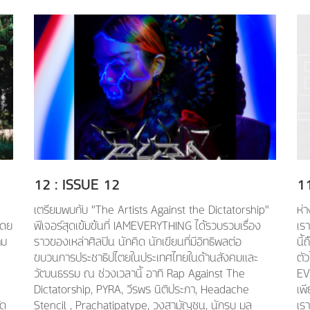
12
: ISSUE
12
1
เตรียมพบกับ "The Artists Against the Dictatorship"
ห่
โดย
ฟีเจอร์สุดเข้มข้นที่ IAMEVERYTHING ได้รวบรวมเรื่อง
เร
าม
ราวของเหล่าศิลปิน นักคิด นักเขียนที่มีอิทธิพลต่อ
นี้
ขบวนการประชาธิปไตยในประเทศไทยในด้านสังคมเเละ
ตั
วัฒนธรรม ณ ช่วงเวลานี้ อาทิ Rap Against The
EV
Dictatorship, PYRA, วีรพร นิติประภา, Headache
เพี
ัด
Stencil , Prachatipatype, วงสามัญชน, นักรบ มูล
เรา