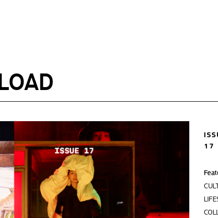
LOAD
ISS
17
Feat
CUL
LIFE
COL