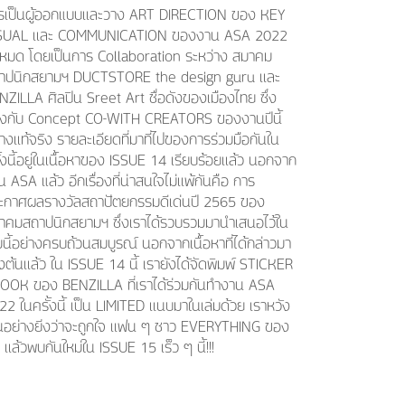
รเป็นผู้ออกแบบเเละวาง ART DIRECTION ของ KEY
SUAL เเละ COMMUNICATION ของงาน ASA 2022
้งหมด โดยเป็นการ Collaboration ระหว่าง สมาคม
าปนิกสยามฯ DUCTSTORE the design guru เเละ
NZILLA ศิลปิน Sreet Art ชื่อดังของเมืองไทย ซึ่ง
งกับ Concept CO-WITH CREATORS ของงานปีนี้
างเเท้จริง รายละเอียดที่มาที่ไปของการร่วมมือกันใน
้งนี้อยู่ในเนื้อหาของ ISSUE 14 เรียบร้อยเเล้ว นอกจาก
 ASA แล้ว อีกเรื่องที่น่าสนใจไม่เเพ้กันคือ การ
ะกาศผลรางวัลสถาปัตยกรรมดีเด่นปี 2565 ของ
าคมสถาปนิกสยามฯ ซึ่งเราได้รวบรวมมานำเสนอไว้ใน
่มนี้อย่างครบถ้วนสมบูรณ์ นอกจากเนื้อหาที่ได้กล่าวมา
งต้นเเล้ว ใน ISSUE 14 นี้ เรายังได้จัดพิมพ์ STICKER
OOK ของ BENZILLA ที่เราได้ร่วมกันทำงาน ASA
22 ในครั้งนี้ เป็น LIMITED เเนบมาในเล่มด้วย เราหวัง
็นอย่างยิ่งว่าจะถูกใจ เเฟน ๆ ชาว EVERYTHING ของ
เเล้วพบกันใหม่ใน ISSUE 15 เร็ว ๆ นี้!!!